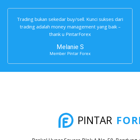
Trading bukan sekedar buy/sell. Kunci sukses dari
trading adalah money management yang baik –
thank u PintarForex
Melanie S
Member Pintar Forex
FOR
PINTAR