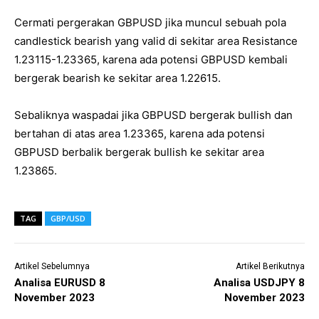
Cermati pergerakan GBPUSD jika muncul sebuah pola
candlestick bearish yang valid di sekitar area Resistance
1.23115-1.23365, karena ada potensi GBPUSD kembali
bergerak bearish ke sekitar area 1.22615.
Sebaliknya waspadai jika GBPUSD bergerak bullish dan
bertahan di atas area 1.23365, karena ada potensi
GBPUSD berbalik bergerak bullish ke sekitar area
1.23865.
TAG
GBP/USD
Artikel Sebelumnya
Artikel Berikutnya
Analisa EURUSD 8
Analisa USDJPY 8
November 2023
November 2023