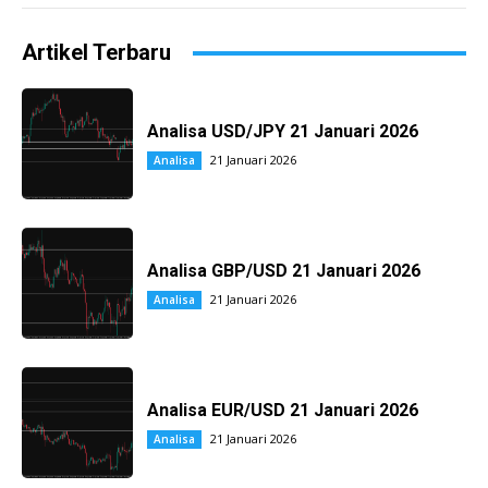
Artikel Terbaru
Analisa USD/JPY 21 Januari 2026
21 Januari 2026
Analisa
Analisa GBP/USD 21 Januari 2026
21 Januari 2026
Analisa
Analisa EUR/USD 21 Januari 2026
21 Januari 2026
Analisa