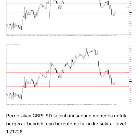
Pergerakan GBPUSD sejauh ini sedang mencoba untuk
bergerak bearish, dan berpotensi turun ke sekitar level
1.21226.