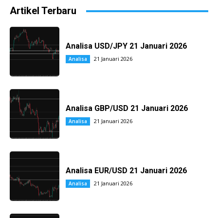
Artikel Terbaru
Analisa USD/JPY 21 Januari 2026
21 Januari 2026
Analisa
Analisa GBP/USD 21 Januari 2026
21 Januari 2026
Analisa
Analisa EUR/USD 21 Januari 2026
21 Januari 2026
Analisa