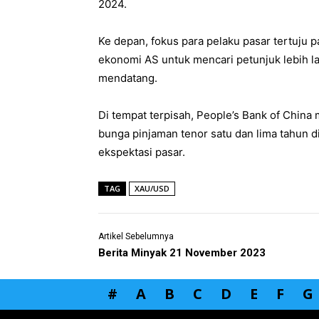
2024.
Ke depan, fokus para pelaku pasar tertuju p
ekonomi AS untuk mencari petunjuk lebih l
mendatang.
Di tempat terpisah, People’s Bank of Chin
bunga pinjaman tenor satu dan lima tahun d
ekspektasi pasar.
TAG
XAU/USD
Artikel Sebelumnya
Berita Minyak 21 November 2023
#
A
B
C
D
E
F
G