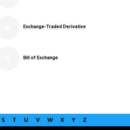
Exchange-Traded Derivative
Bill of Exchange
S
T
U
V
W
X
Y
Z