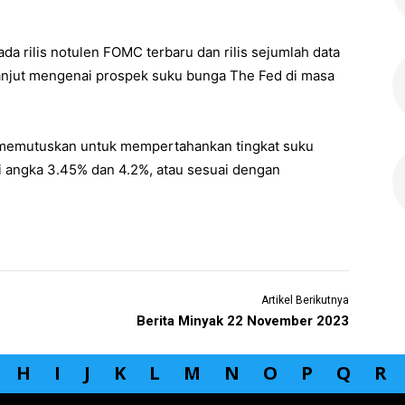
ada rilis notulen FOMC terbaru dan rilis sejumlah data
anjut mengenai prospek suku bunga The Fed di masa
a memutuskan untuk mempertahankan tingkat suku
i angka 3.45% dan 4.2%, atau sesuai dengan
Artikel Berikutnya
Berita Minyak 22 November 2023
H
I
J
K
L
M
N
O
P
Q
R