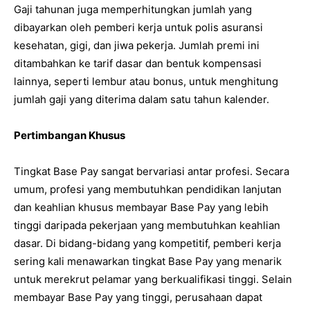
Gaji tahunan juga memperhitungkan jumlah yang
dibayarkan oleh pemberi kerja untuk polis asuransi
kesehatan, gigi, dan jiwa pekerja. Jumlah premi ini
ditambahkan ke tarif dasar dan bentuk kompensasi
lainnya, seperti lembur atau bonus, untuk menghitung
jumlah gaji yang diterima dalam satu tahun kalender.
Pertimbangan Khusus
Tingkat Base Pay sangat bervariasi antar profesi. Secara
umum, profesi yang membutuhkan pendidikan lanjutan
dan keahlian khusus membayar Base Pay yang lebih
tinggi daripada pekerjaan yang membutuhkan keahlian
dasar. Di bidang-bidang yang kompetitif, pemberi kerja
sering kali menawarkan tingkat Base Pay yang menarik
untuk merekrut pelamar yang berkualifikasi tinggi. Selain
membayar Base Pay yang tinggi, perusahaan dapat