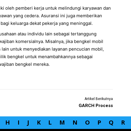
iki oleh pemberi kerja untuk melindungi karyawan dan
awan yang cedera. Asuransi ini juga memberikan
bagi keluarga dekat pekerja yang meninggal.
ahaan atau individu lain sebagai tertanggung
ajiban komersialnya. Misalnya, jika bengkel mobil
lain untuk menyediakan layanan pencucian mobil,
ilik bengkel untuk menambahkannya sebagai
ajiban bengkel mereka.
Artikel Berikutnya
GARCH Process
H
I
J
K
L
M
N
O
P
Q
R