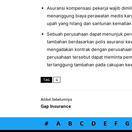
Asuransi kompensasi pekerja wajib dimil
menanggung biaya perawatan medis kary
upah yang hilang dan santunan kematian 
Sebuah perusahaan dapat menunjuk perus
tambahan berdasarkan polis asuransi kew
mengadakan kontrak dengan perusahaan 
perusahaan tersebut dapat meminta pem
tertanggung tambahan pada cakupan kew
TAG
G
Artikel Sebelumnya
Gap Insurance
#
A
B
C
D
E
F
G