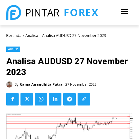
FOREX
PINTAR
Beranda
Analisa
Analisa AUDUSD 27 November 2023
Analisa
Analisa AUDUSD 27 November
2023
By
Rama Anandhita Putra
27 November 2023