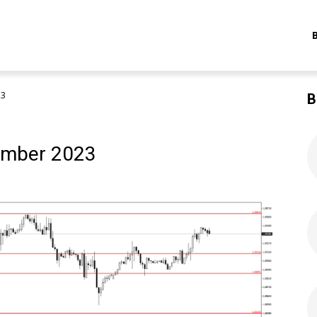
23
B
ember 2023