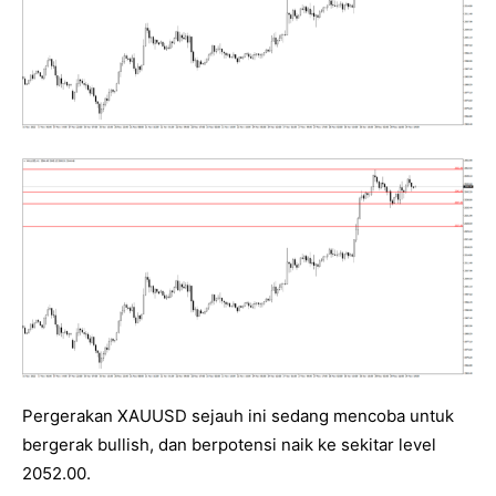
Pergerakan XAUUSD sejauh ini sedang mencoba untuk
bergerak bullish, dan berpotensi naik ke sekitar level
2052.00.