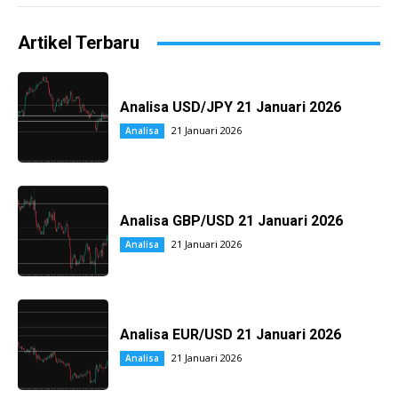
Artikel Terbaru
Analisa USD/JPY 21 Januari 2026
21 Januari 2026
Analisa
Analisa GBP/USD 21 Januari 2026
21 Januari 2026
Analisa
Analisa EUR/USD 21 Januari 2026
21 Januari 2026
Analisa