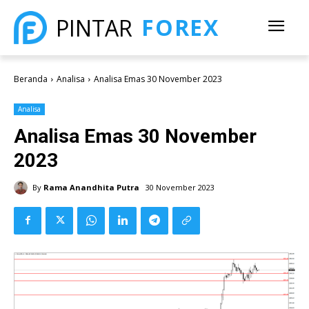
FOREX
PINTAR
Beranda
Analisa
Analisa Emas 30 November 2023
Analisa
Analisa Emas 30 November
2023
By
Rama Anandhita Putra
30 November 2023