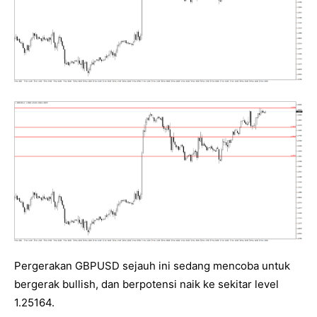
Pergerakan GBPUSD sejauh ini sedang mencoba untuk
bergerak bullish, dan berpotensi naik ke sekitar level
1.25164.