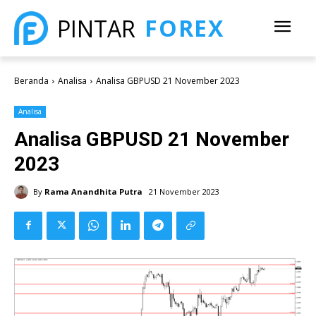
FOREX
PINTAR
Beranda
Analisa
Analisa GBPUSD 21 November 2023
Analisa
Analisa GBPUSD 21 November
2023
By
Rama Anandhita Putra
21 November 2023