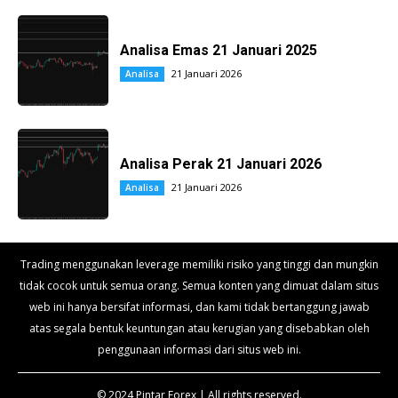
Analisa Emas 21 Januari 2025
21 Januari 2026
Analisa
Analisa Perak 21 Januari 2026
21 Januari 2026
Analisa
Trading menggunakan leverage memiliki risiko yang tinggi dan mungkin
tidak cocok untuk semua orang. Semua konten yang dimuat dalam situs
web ini hanya bersifat informasi, dan kami tidak bertanggung jawab
atas segala bentuk keuntungan atau kerugian yang disebabkan oleh
penggunaan informasi dari situs web ini.
© 2024 Pintar Forex | All rights reserved.