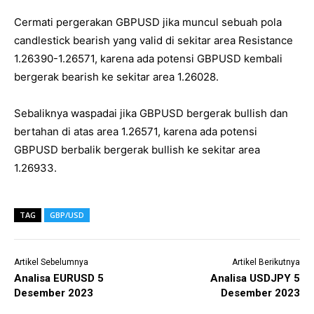
Cermati pergerakan GBPUSD jika muncul sebuah pola
candlestick bearish yang valid di sekitar area Resistance
1.26390-1.26571, karena ada potensi GBPUSD kembali
bergerak bearish ke sekitar area 1.26028.
Sebaliknya waspadai jika GBPUSD bergerak bullish dan
bertahan di atas area 1.26571, karena ada potensi
GBPUSD berbalik bergerak bullish ke sekitar area
1.26933.
TAG
GBP/USD
Artikel Sebelumnya
Artikel Berikutnya
Analisa EURUSD 5
Analisa USDJPY 5
Desember 2023
Desember 2023