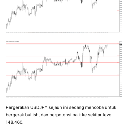
Pergerakan USDJPY sejauh ini sedang mencoba untuk
bergerak bullish, dan berpotensi naik ke sekitar level
148.460.