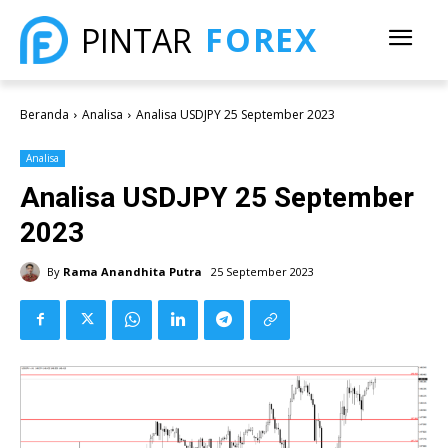
FOREX
PINTAR
Beranda
Analisa
Analisa USDJPY 25 September 2023
Analisa
Analisa USDJPY 25 September
2023
By
Rama Anandhita Putra
25 September 2023