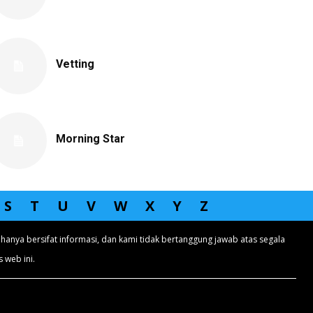
Vetting
Morning Star
S
T
U
V
W
X
Y
Z
hanya bersifat informasi, dan kami tidak bertanggung jawab atas segala
 web ini.