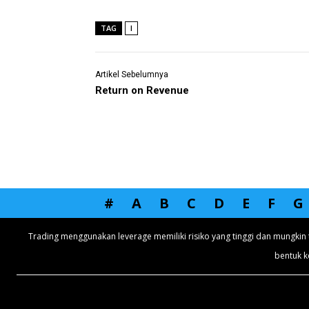
TAG
I
Artikel Sebelumnya
Return on Revenue
#
A
B
C
D
E
F
G
Trading menggunakan leverage memiliki risiko yang tinggi dan mungkin 
bentuk k