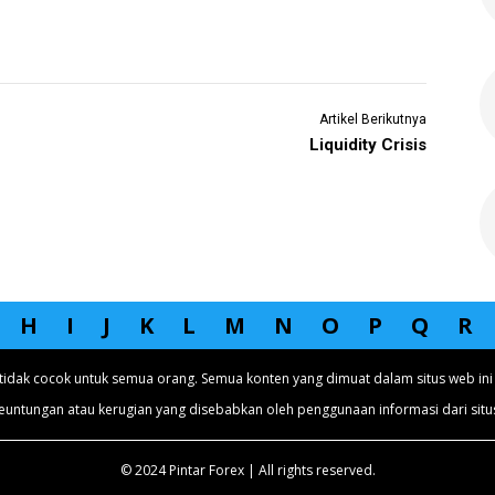
Artikel Berikutnya
Liquidity Crisis
H
I
J
K
L
M
N
O
P
Q
R
tidak cocok untuk semua orang. Semua konten yang dimuat dalam situs web ini 
euntungan atau kerugian yang disebabkan oleh penggunaan informasi dari situs
© 2024 Pintar Forex | All rights reserved.