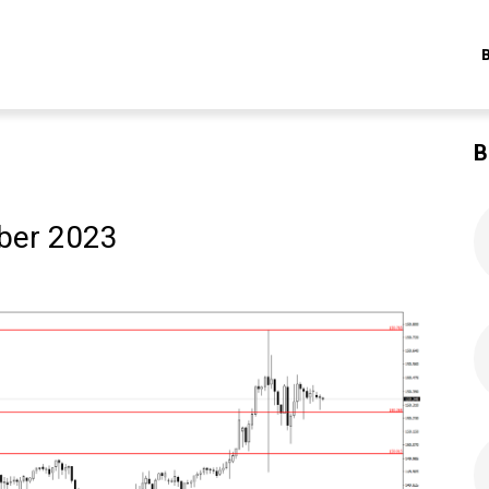
B
ber 2023