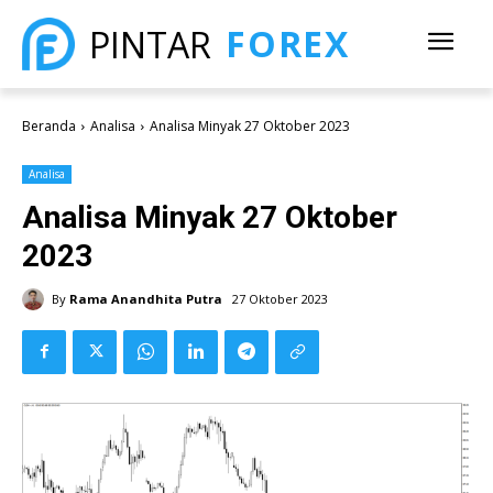
FOREX
PINTAR
Beranda
Analisa
Analisa Minyak 27 Oktober 2023
Analisa
Analisa Minyak 27 Oktober
2023
By
Rama Anandhita Putra
27 Oktober 2023