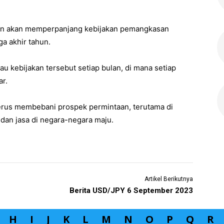
an akan memperpanjang kebijakan pemangkasan
ga akhir tahun.
 kebijakan tersebut setiap bulan, di mana setiap
ar.
 terus membebani prospek permintaan, terutama di
an jasa di negara-negara maju.
Artikel Berikutnya
Berita USD/JPY 6 September 2023
H
I
J
K
L
M
N
O
P
Q
R