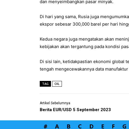
dan menyeimbangkan pasar minyak.
Di hari yang sama, Rusia juga mengumumk
ekspor sebesar 300,000 barel per hari hing
Kedua negara juga mengatakan akan meninjau
kebijakan akan tergantung pada kondisi pas
Di sisi lain, ketidakpastian ekonomi global
tengah mengecewakannya data manufaktur d
TAG
OIL
Artikel Sebelumnya
Berita EUR/USD 5 September 2023
#
A
B
C
D
E
F
G