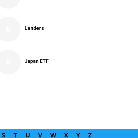
Lenders
Japan ETF
S
T
U
V
W
X
Y
Z