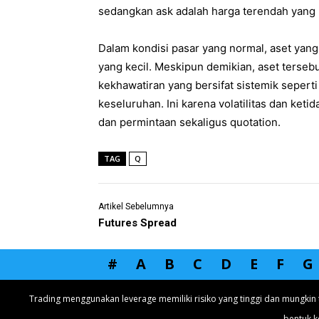
sedangkan ask adalah harga terendah yang b
Dalam kondisi pasar yang normal, aset yang 
yang kecil. Meskipun demikian, aset tersebu
kekhawatiran yang bersifat sistemik seperti
keseluruhan. Ini karena volatilitas dan k
dan permintaan sekaligus quotation.
TAG
Q
Artikel Sebelumnya
Futures Spread
#
A
B
C
D
E
F
G
Trading menggunakan leverage memiliki risiko yang tinggi dan mungkin 
bentuk k