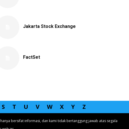
Jakarta Stock Exchange
FactSet
S
T
U
V
W
X
Y
Z
hanya bersifat informasi, dan kami tidak bertanggung jawab atas segala
 web ini.