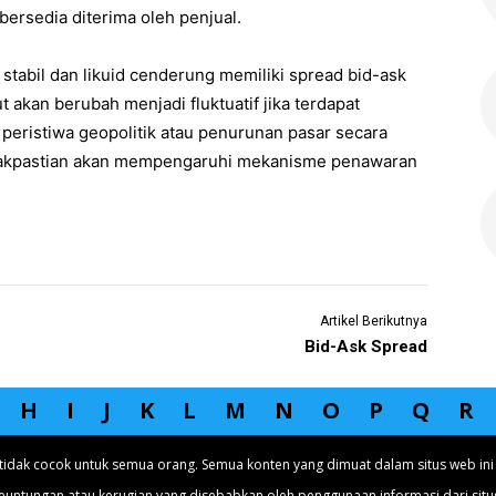
ersedia diterima oleh penjual.
stabil dan likuid cenderung memiliki spread bid-ask
t akan berubah menjadi fluktuatif jika terdapat
 peristiwa geopolitik atau penurunan pasar secara
etidakpastian akan mempengaruhi mekanisme penawaran
Artikel Berikutnya
Bid-Ask Spread
H
I
J
K
L
M
N
O
P
Q
R
tidak cocok untuk semua orang. Semua konten yang dimuat dalam situs web ini 
euntungan atau kerugian yang disebabkan oleh penggunaan informasi dari situs