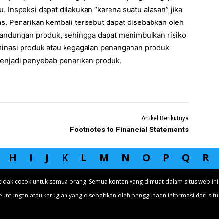
Inspeksi dapat dilakukan “karena suatu alasan” jika
tas. Penarikan kembali tersebut dapat disebabkan oleh
kandungan produk, sehingga dapat menimbulkan risiko
minasi produk atau kegagalan penanganan produk
enjadi penyebab penarikan produk.
Artikel Berikutnya
Footnotes to Financial Statements
H
I
J
K
L
M
N
O
P
Q
R
tidak cocok untuk semua orang. Semua konten yang dimuat dalam situs web ini 
euntungan atau kerugian yang disebabkan oleh penggunaan informasi dari situs