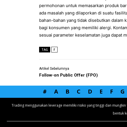
permohonan untuk memasarkan produk baru. 
ada masalah yang dilaporkan di suatu fasili
bahan-bahan yang tidak disebutkan dalam 
bagi konsumen yang memiliki alergi. Konta
sesuai parameter keselamatan juga dapat m
TAG
F
Artikel Sebelumnya
Follow-on Public Offer (FPO)
#
A
B
C
D
E
F
G
Trading menggunakan leverage memiliki risiko yang tinggi dan mungkin 
bentuk k