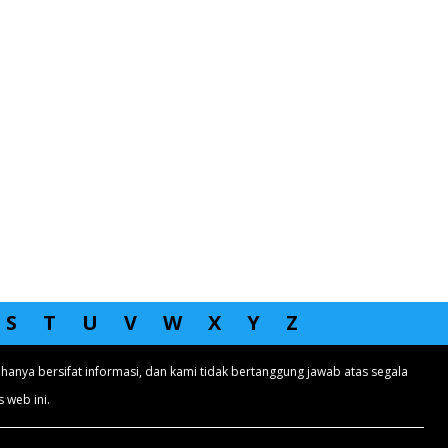
S
T
U
V
W
X
Y
Z
hanya bersifat informasi, dan kami tidak bertanggung jawab atas segala
 web ini.