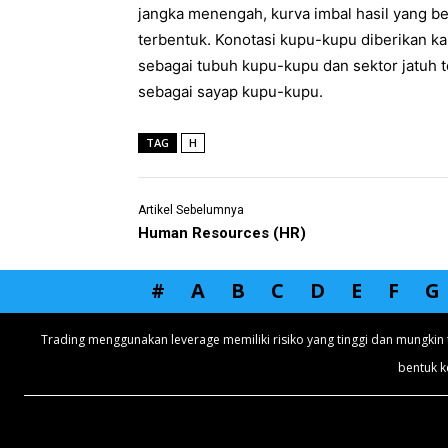
jangka menengah, kurva imbal hasil yang b
terbentuk. Konotasi kupu-kupu diberikan k
sebagai tubuh kupu-kupu dan sektor jatuh
sebagai sayap kupu-kupu.
TAG
H
Artikel Sebelumnya
Human Resources (HR)
#
A
B
C
D
E
F
G
Trading menggunakan leverage memiliki risiko yang tinggi dan mungkin 
bentuk k