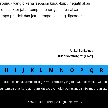
erpunuk yang dikenal sebagai kupu-kupu negatif akan
arena sektor jatuh tempo menengah diibaratkan
 tempo pendek dan jatuh tempo panjang dipandang
Artikel Berikutnya
Hundredweight (Cwt)
H
I
J
K
L
M
N
O
P
Q
R
tidak cocok untuk semua orang. Semua konten yang dimuat dalam situs web ini 
euntungan atau kerugian yang disebabkan oleh penggunaan informasi dari situs
© 2024 Pintar Forex | All rights reserved.