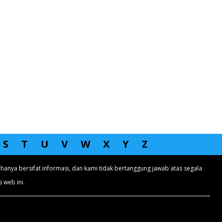
S
T
U
V
W
X
Y
Z
hanya bersifat informasi, dan kami tidak bertanggung jawab atas segala
 web ini.