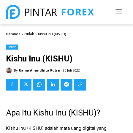
FOREX
PINTAR
Beranda
Istilah
Kishu Inu (KISHU)
Istilah
Kishu Inu (KISHU)
By
Rama Anandhita Putra
26 Juli 2022
Apa Itu Kishu Inu (KISHU)?
Kishu Inu (KISHU) adalah mata uang digital yang