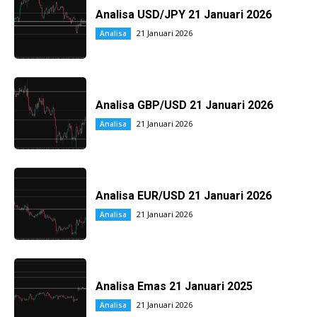
Analisa USD/JPY 21 Januari 2026
21 Januari 2026
Analisa
Analisa GBP/USD 21 Januari 2026
21 Januari 2026
Analisa
Analisa EUR/USD 21 Januari 2026
21 Januari 2026
Analisa
Analisa Emas 21 Januari 2025
21 Januari 2026
Analisa