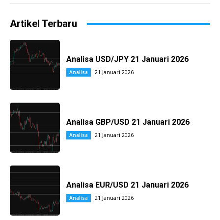
Artikel Terbaru
Analisa USD/JPY 21 Januari 2026
21 Januari 2026
Analisa
Analisa GBP/USD 21 Januari 2026
21 Januari 2026
Analisa
Analisa EUR/USD 21 Januari 2026
21 Januari 2026
Analisa