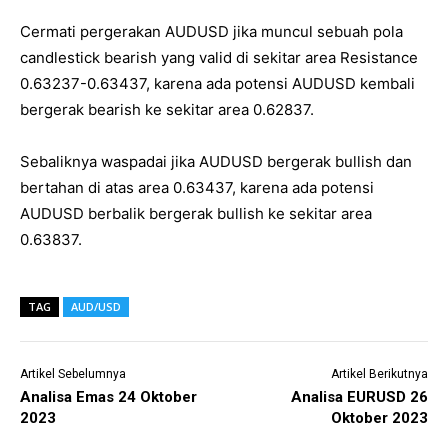
Cermati pergerakan AUDUSD jika muncul sebuah pola
candlestick bearish yang valid di sekitar area Resistance
0.63237-0.63437, karena ada potensi AUDUSD kembali
bergerak bearish ke sekitar area 0.62837.
Sebaliknya waspadai jika AUDUSD bergerak bullish dan
bertahan di atas area 0.63437, karena ada potensi
AUDUSD berbalik bergerak bullish ke sekitar area
0.63837.
TAG
AUD/USD
Artikel Sebelumnya
Artikel Berikutnya
Analisa Emas 24 Oktober
Analisa EURUSD 26
2023
Oktober 2023