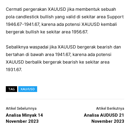
Cermati pergerakan XAUUSD jika membentuk sebuah
pola candlestick bullish yang valid di sekitar area Support
1946.67-1941.67, karena ada potensi XAUUSD kembali
bergerak bullish ke sekitar area 1956.67.
Sebaliknya waspadai jika XAUUSD bergerak bearish dan
bertahan di bawah area 1941.67, karena ada potensi
XAUUSD berbalik bergerak bearish ke sekitar area
1931.67.
TAG
XAU/USD
Artikel Sebelumnya
Artikel Berikutnya
Analisa Minyak 14
Analisa AUDUSD 21
November 2023
November 2023