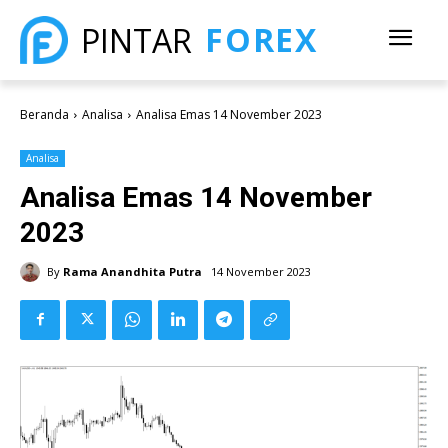
FOREX
PINTAR
Beranda
Analisa
Analisa Emas 14 November 2023
Analisa
Analisa Emas 14 November
2023
By
Rama Anandhita Putra
14 November 2023