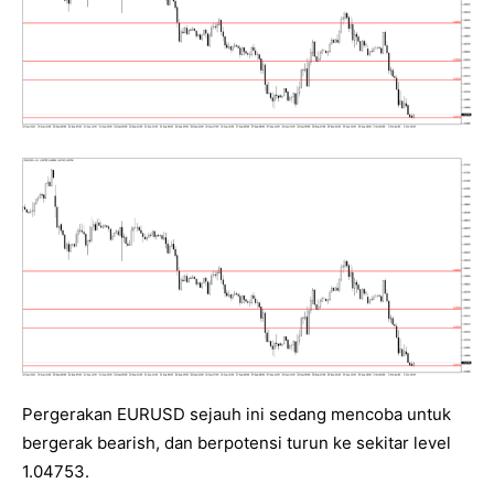
Pergerakan EURUSD sejauh ini sedang mencoba untuk
bergerak bearish, dan berpotensi turun ke sekitar level
1.04753.