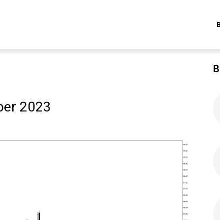
B
ber 2023