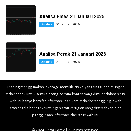
Analisa Emas 21 Januari 2025
21 Januari 2026
Analisa
Analisa Perak 21 Januari 2026
21 Januari 2026
Analisa
Trading menggunakan leverage memiliki risiko yang tinggi dan mungkin
tidak cocok untuk semua orang. Semua konten yang dimuat dalam situs
web ini hanya bersifat informasi, dan kami tidak bertanggung jawab
atas segala bentuk keuntungan atau kerugian yang disebabkan oleh
penggunaan informasi dari situs web ini.
© 2024 Pintar Forex | All rights reserved.