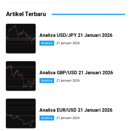
Artikel Terbaru
Analisa USD/JPY 21 Januari 2026
21 Januari 2026
Analisa
Analisa GBP/USD 21 Januari 2026
21 Januari 2026
Analisa
Analisa EUR/USD 21 Januari 2026
21 Januari 2026
Analisa