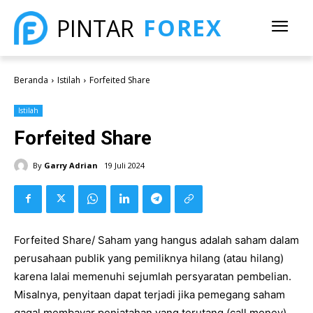
FOREX
PINTAR
Beranda
Istilah
Forfeited Share
Istilah
Forfeited Share
By
Garry Adrian
19 Juli 2024
Forfeited Share/ Saham yang hangus adalah saham dalam
perusahaan publik yang pemiliknya hilang (atau hilang)
karena lalai memenuhi sejumlah persyaratan pembelian.
Misalnya, penyitaan dapat terjadi jika pemegang saham
gagal membayar penjatahan yang terutang (call money),