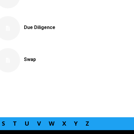
Due Diligence
Swap
S
T
U
V
W
X
Y
Z