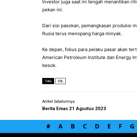
Investor juga saat ini tengah menantikan ri
pekan ini.
Dari sisi pasokan, pemangkasan produksi m
Rusia terus menopang harga minyak.
Ke depan, fokus para pelaku pasar akan tert
American Petroleum Institute dan Energy In
besok.
TAG
OIL
Artikel Sebelumnya
Berita Emas 21 Agustus 2023
#
A
B
C
D
E
F
G