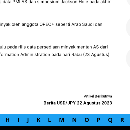
lis data PMI AS dan simposium Jackson Hole pada akhir
inyak oleh anggota OPEC+ seperti Arab Saudi dan
uju pada rilis data persediaan minyak mentah AS dari
formation Administration pada hari Rabu (23 Agustus)
Artikel Berikutnya
Berita USD/JPY 22 Agustus 2023
H
I
J
K
L
M
N
O
P
Q
R