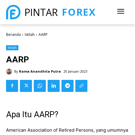
FOREX
PINTAR
Beranda
Istilah
AARP
Istilah
AARP
By
Rama Anandhita Putra
20 Januari 2023
Apa Itu AARP?
American Association of Retired Persons, yang umumnya