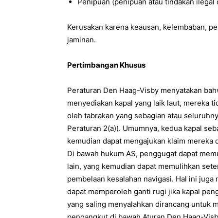
Penipuan (penipuan atau tindakan ilegal 
Kerusakan karena keausan, kelembaban, pe
jaminan.
Pertimbangan Khusus
Peraturan Den Haag-Visby menyatakan bahwa
menyediakan kapal yang laik laut, mereka t
oleh tabrakan yang sebagian atau seluruhnya
Peraturan 2(a)). Umumnya, kedua kapal seb
kemudian dapat mengajukan klaim mereka d
Di bawah hukum AS, penggugat dapat memul
lain, yang kemudian dapat memulihkan sete
pembelaan kesalahan navigasi. Hal ini juga
dapat memperoleh ganti rugi jika kapal pe
yang saling menyalahkan dirancang untuk 
pengangkut di bawah Aturan Den Haag-Visb