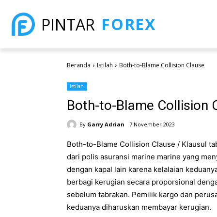
FOREX
PINTAR
Beranda
Istilah
Both-to-Blame Collision Clause
Istilah
Both-to-Blame Collision 
By
Garry Adrian
7 November 2023
Both-to-Blame Collision Clause / Klausul t
dari polis asuransi marine marine yang men
dengan kapal lain karena kelalaian keduanya
berbagi kerugian secara proporsional denga
sebelum tabrakan. Pemilik kargo dan peru
keduanya diharuskan membayar kerugian.