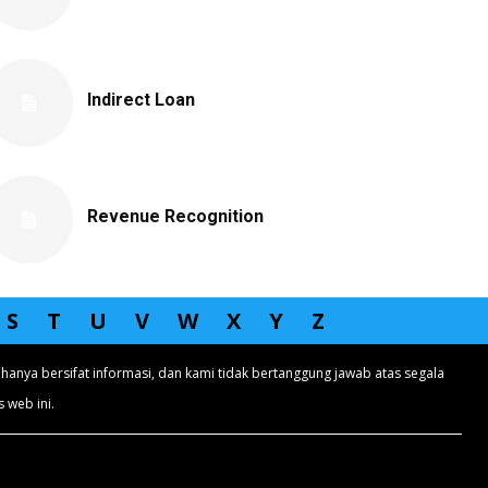
Indirect Loan
Revenue Recognition
S
T
U
V
W
X
Y
Z
hanya bersifat informasi, dan kami tidak bertanggung jawab atas segala
 web ini.