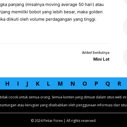
ka panjang (misalnya moving average 50 hari) atau
anjang memiliki bobot yang lebih besar, maka golden
 jika diikuti oleh volume perdagangan yang tinggi.
Artikel Berikutnya
Mini Lot
H
I
J
K
L
M
N
O
P
Q
R
tidak cocok untuk semua orang. Semua konten yang dimuat dalam situs web ini 
euntungan atau kerugian yang disebabkan oleh penggunaan informasi dari situs
© 2024 Pintar Forex | All rights reserved.