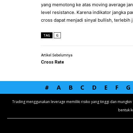
yang memotong ke atas moving average jang
level resistance. Karena indikator jangka p
cross dapat menjadi sinyal bullish, terlebih
TAG
G
Artikel Sebelumnya
Cross Rate
#
A
B
C
D
E
F
G
Trading menggunakan leverage memiliki risiko yang tinggi dan mungkin 
bentuk k