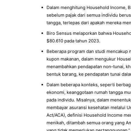
Dalam menghitung Household Income, B
sebelum pajak dari semua individu berus
tangga, terlepas dari apakah mereka mem
Biro Sensus melaporkan bahwa Househol
$80.610 pada tahun 2023.
Beberapa program dan studi mencakup nil
kupon makanan, dalam mengukur Househ
menambahkan pendapatan non-tunai, kh
bentuk barang, ke pendapatan tunai dal
Dalam beberapa konteks, seperti berbag
ekonomi, keanggotaan rumah tangga mun
pada individu. Misalnya, dalam menent
membayar asuransi kesehatan melalui U
Act/ACA), definisi Household Income me
menikah, ditambah semua orang yang An
yang tidak memerlukan pertanggungan.” 