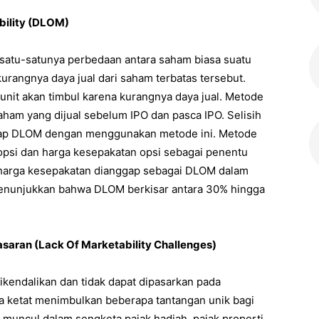
bility (DLOM)
atu-satunya perbedaan antara saham biasa suatu
rangnya daya jual dari saham terbatas tersebut.
unit akan timbul karena kurangnya daya jual. Metode
aham yang dijual sebelum IPO dan pasca IPO. Selisih
ggap DLOM dengan menggunakan metode ini. Metode
psi dan harga kesepakatan opsi sebagai penentu
 harga kesepakatan dianggap sebagai DLOM dalam
menunjukkan bahwa DLOM berkisar antara 30% hingga
aran (Lack Of Marketability Challenges)
ikendalikan dan tidak dapat dipasarkan pada
a ketat menimbulkan beberapa tantangan unik bagi
g muncul dalam sengketa pajak hadiah, pajak properti,