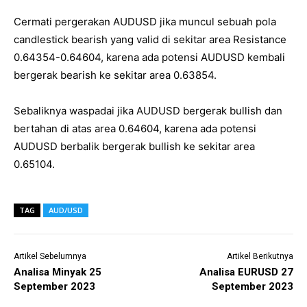
Cermati pergerakan AUDUSD jika muncul sebuah pola
candlestick bearish yang valid di sekitar area Resistance
0.64354-0.64604, karena ada potensi AUDUSD kembali
bergerak bearish ke sekitar area 0.63854.
Sebaliknya waspadai jika AUDUSD bergerak bullish dan
bertahan di atas area 0.64604, karena ada potensi
AUDUSD berbalik bergerak bullish ke sekitar area
0.65104.
TAG
AUD/USD
Artikel Sebelumnya
Artikel Berikutnya
Analisa Minyak 25
Analisa EURUSD 27
September 2023
September 2023