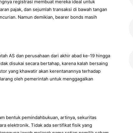
angnya registrasi membuat mereka ideal untuk
ran pajak, dan sejumlah transaksi di bawah tangan
 pencurian. Namun demikian, bearer bonds masih
ntah AS dan perusahaan dari akhir abad ke-19 hingga
tidak disukai secara bertahap, karena kalah bersaing
stor yang khawatir akan kerentanannya terhadap
dilarang oleh pemerintah untuk menggagalkan
lam bentuk pemindahbukuan, artinya, sekuritas
a elektronik. Tidak ada sertifikat fisik yang
ertanggung jawab melacak nama setiap pemilik saham