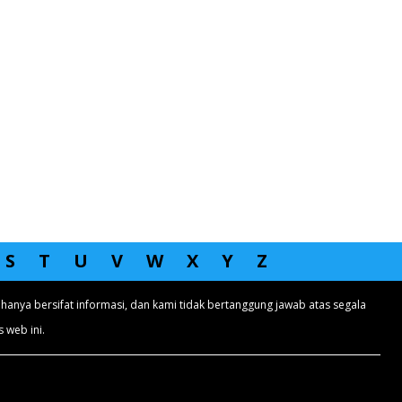
S
T
U
V
W
X
Y
Z
hanya bersifat informasi, dan kami tidak bertanggung jawab atas segala
 web ini.