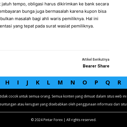
 jatuh tempo, obligasi harus dikirimkan ke bank secara
pembayaran bunga juga bermasalah karena kupon bisa
ulkan masalah bagi ahli waris pemiliknya. Hal ini
tasi yang tepat pada surat wasiat pemiliknya.
Artikel Berikutnya
Bearer Share
H
I
J
K
L
M
N
O
P
Q
R
tidak cocok untuk semua orang. Semua konten yang dimuat dalam situs web ini 
euntungan atau kerugian yang disebabkan oleh penggunaan informasi dari situs
© 2024 Pintar Forex | All rights reserved.