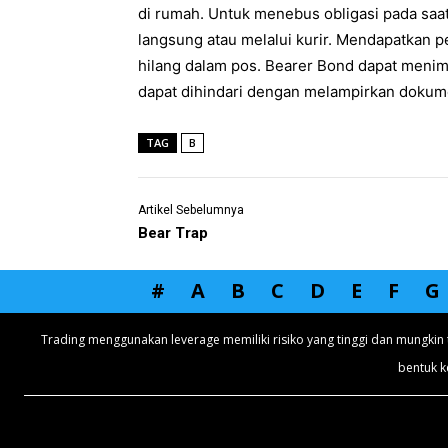
di rumah. Untuk menebus obligasi pada saat
langsung atau melalui kurir. Mendapatkan 
hilang dalam pos. Bearer Bond dapat menimb
dapat dihindari dengan melampirkan dokumen
TAG
B
Artikel Sebelumnya
Bear Trap
#
A
B
C
D
E
F
G
Trading menggunakan leverage memiliki risiko yang tinggi dan mungkin 
bentuk k