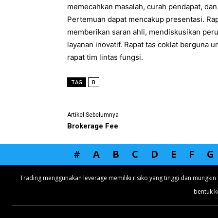
memecahkan masalah, curah pendapat, dan 
Pertemuan dapat mencakup presentasi. Rapa
memberikan saran ahli, mendiskusikan per
layanan inovatif. Rapat tas coklat berguna u
rapat tim lintas fungsi.
TAG
B
Artikel Sebelumnya
Brokerage Fee
#
A
B
C
D
E
F
G
Trading menggunakan leverage memiliki risiko yang tinggi dan mungkin 
bentuk k