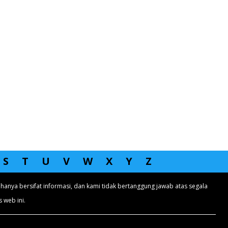
S
T
U
V
W
X
Y
Z
hanya bersifat informasi, dan kami tidak bertanggung jawab atas segala
 web ini.