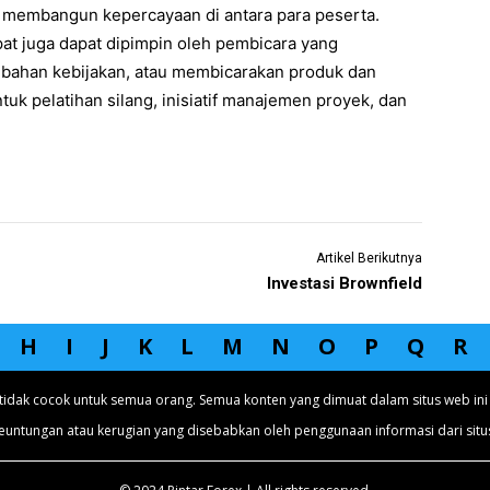
membangun kepercayaan di antara para peserta.
t juga dapat dipimpin oleh pembicara yang
ubahan kebijakan, atau membicarakan produk dan
ntuk pelatihan silang, inisiatif manajemen proyek, dan
Artikel Berikutnya
Investasi Brownfield
H
I
J
K
L
M
N
O
P
Q
R
tidak cocok untuk semua orang. Semua konten yang dimuat dalam situs web ini 
euntungan atau kerugian yang disebabkan oleh penggunaan informasi dari situs