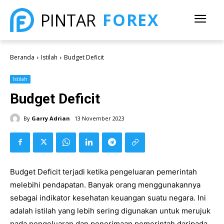
FOREX
PINTAR
Beranda
Istilah
Budget Deficit
Istilah
Budget Deficit
By
Garry Adrian
13 November 2023
Budget Deficit terjadi ketika pengeluaran pemerintah
melebihi pendapatan. Banyak orang menggunakannya
sebagai indikator kesehatan keuangan suatu negara. Ini
adalah istilah yang lebih sering digunakan untuk merujuk
pada pengeluaran dan penerimaan pemerintah daripada