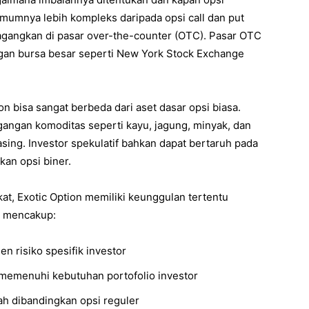
 umumnya lebih kompleks daripada opsi call dan put
rdagangkan di pasar over-the-counter (OTC). Pasar OTC
ngan bursa besar seperti New York Stock Exchange
ion bisa sangat berbeda dari aset dasar opsi biasa.
gangan komoditas seperti kayu, jagung, minyak, dan
 asing. Investor spekulatif bahkan dapat bertaruh pada
an opsi biner.
t, Exotic Option memiliki keunggulan tertentu
t mencakup:
 risiko spesifik investor
memenuhi kebutuhan portofolio investor
ah dibandingkan opsi reguler